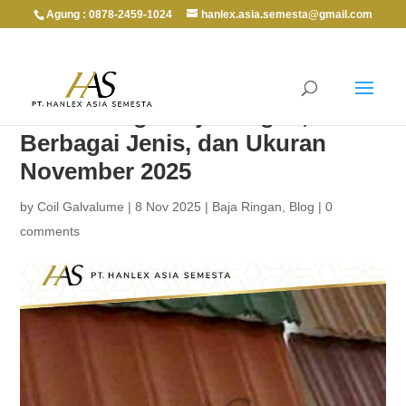
Agung : 0878-2459-1024
hanlex.asia.semesta@gmail.com
Daftar Harga Baja Ringan,
Berbagai Jenis, dan Ukuran
November 2025
by
Coil Galvalume
|
8 Nov 2025
|
Baja Ringan
,
Blog
|
0
comments