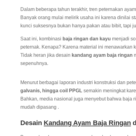
Dalam beberapa tahun terakhir, tren peternakan aya
Banyak orang mulai melirik usaha ini karena dinilai s
kunci suksesnya bukan hanya pakan atau bibit, tapi j
Saat ini, kombinasi
baja ringan dan kayu
menjadi sol
peternak. Kenapa? Karena material ini menawarkan ke
Tidak heran jika desain
kandang ayam baja ringan
m
sepenuhnya.
Menurut berbagai laporan industri konstruksi dan pe
galvanis, hingga coil PPGL
semakin meningkat karen
Bahkan, media nasional juga menyebut bahwa baja rin
mudah dipasang .
Desain
Kandang Ayam Baja Ringan
d