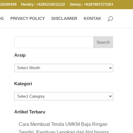
118200309
Hendry : +6285216011122
Jimmy : +6287887273363
OG
PRIVACY POLICY
DISCLAIMER
KONTAK
Arsip
Kategori
Artikel Terbaru
Cara Membuat Tenda UMKM Baja Ringan
Sendiri, Panduan Lengkap dari Nol hingga