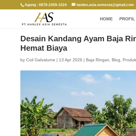
Agung : 0878-2459-1024
hanlex.asia.semesta@gmail.com
HOME
PROFIL
Desain Kandang Ayam Baja Ri
Hemat Biaya
by
Coil Galvalume
|
13 Apr 2026
|
Baja Ringan
,
Blog
,
Produ