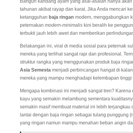
Bangun kandang ayam yang asal-asalan hanya akan 
tahunan akibat rayap dan karat. Jika Anda mencari k
ketangguhan
baja ringan
modern, menggabungkan kedu
peternakan
modern-minimalis
kini beralih ke penggu
terbukti jauh lebih awet dan memberikan perlindunga
Belakangan ini, viral di media sosial para peterna
mereka yang terlihat sangat rapi dan profesional. T
struktur rangka yang menggunakan produk baja ringan
Asia Semesta
menjadi perbincangan hangat di kalan
mereka yang mampu menghadapi kelembapan tinggi di
Mengapa kombinasi ini menjadi sangat tren? Karena d
kayu yang semakin melambung sementara kualitasnya 
semakin masif membuat material ini lebih terjangkau
lantai dengan baja ringan sebagai tulang punggung (
yang ringan namun mampu menahan beban angin dan 