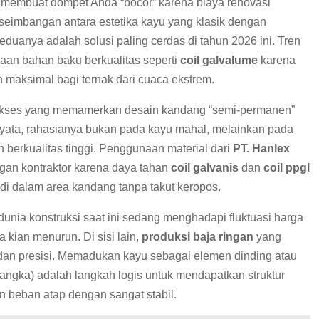
membuat dompet Anda “bocor” karena biaya renovasi
eseimbangan antara estetika kayu yang klasik dengan
anya adalah solusi paling cerdas di tahun 2026 ini. Tren
naan bahan baku berkualitas seperti
coil galvalume
karena
n maksimal bagi ternak dari cuaca ekstrem.
k sukses yang memamerkan desain kandang “semi-permanen”
ernyata, rahasianya bukan pada kayu mahal, melainkan pada
 berkualitas tinggi. Penggunaan material dari
PT. Hanlex
gan kontraktor karena daya tahan
coil galvanis
dan
coil ppgl
 dalam area kandang tanpa takut keropos.
unia konstruksi saat ini sedang menghadapi fluktuasi harga
kian menurun. Di sisi lain,
produksi baja ringan
yang
 dan presisi. Memadukan kayu sebagai elemen dinding atau
rangka) adalah langkah logis untuk mendapatkan struktur
beban atap dengan sangat stabil.