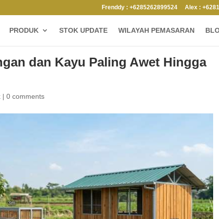
Frenddy : +6285262899524
Alex : +628
PRODUK
STOK UPDATE
WILAYAH PEMASARAN
BL
ngan dan Kayu Paling Awet Hingga
k
|
0 comments