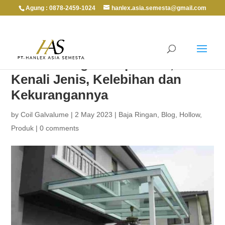
Agung : 0878-2459-1024
hanlex.asia.semesta@gmail.com
Jasa Pasang Kanopi Kaca,
Kenali Jenis, Kelebihan dan
Kekurangannya
by
Coil Galvalume
|
2 May 2023
|
Baja Ringan
,
Blog
,
Hollow
,
Produk
|
0 comments